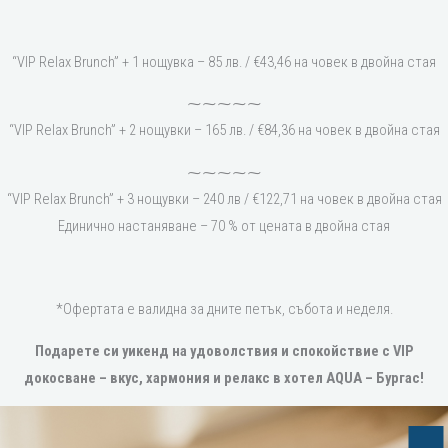
“VIP Relax Brunch” + 1 нощувка – 85 лв. / €43,46 на човек в двойна стая
⁓⁓⁓⁓⁓
“VIP Relax Brunch” + 2 нощувки – 165 лв. / €84,36 на човек в двойна стая
⁓⁓⁓⁓⁓
“VIP Relax Brunch” + 3 нощувки – 240 лв / €122,71 на човек в двойна стая
Единично настаняване – 70 % от цената в двойна стая
*Офертата е валидна за дните петък, събота и неделя.
Подарете си уикенд на удоволствия и спокойствие с VIP
докосване – вкус, хармония и релакс в хотел AQUA – Бургас!