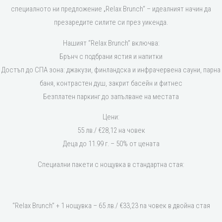
специалното ни предложение „Relax Brunch“ – идеалният начин да
презаредите силите си през уикенда.
Нашият “Relax Brunch” включва:
Брънч с подбрани ястия и напитки
Достъп до СПА зона: джакузи, финландска и инфрачервена сауни, парна
баня, контрастен душ, закрит басейн и фитнес
Безплатен паркинг до запълване на местата
Цени:
55 лв./ €28,12 на човек
Деца до 11.99 г. – 50% от цената
Специални пакети с нощувка в стандартна стая:
“Relax Brunch” + 1 нощувка – 65 лв./ €33,23 nа човек в двойна стая