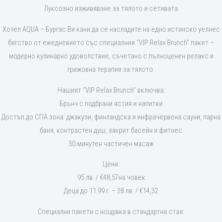
Луксозно изживяване за тялото и сетивата
Хотел AQUA – Бургас Ви кани да се насладите на едно истинско уелнес
бягство от ежедневието със специалния “VIP Relax Brunch” пакет –
модерно кулинарно удоволствие, съчетано с пълноценен релакс и
грижовна терапия за тялото.
Нашият “VIP Relax Brunch” включва:
Брънч с подбрани ястия и напитки
Достъп до СПА зона: джакузи, финландска и инфрачервена сауни, парна
баня, контрастен душ, закрит басейн и фитнес
30-минутен частичен масаж
Цени:
95 лв. / €48,57на човек
Деца до 11.99 г. – 28 лв. / €14,32
Специални пакети с нощувка в стандартна стая: