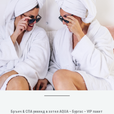
Брънч & СПА уикенд в хотел AQUA – Бургас – VIP пакет