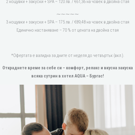
2 нощувки + закуски + SPA – 120 лв. / €61,36 на човек в двойна стая
⁓⁓⁓⁓⁓
3 нощувки + закуски + SPA – 175 лв. / €89,48 на човек в двойна стая
Единично настаняване – 70 % от цената на двойна стая
*Офертата е валидна за дните от неделя до четвъртък (вкл.).
Откраднете време за себе си – комфорт, релакс и вкусна закуска
всяка сутрин в хотел AQUA – Бургас!