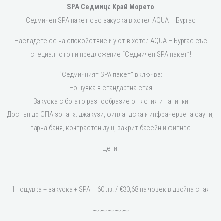
SPA Седмица Край Морето
Седмичен SPA пакет със закуска в хотел AQUA – Бургас
Насладете се на спокойствие и уют в хотел AQUA – Бургас със
специалното ни предложение “Седмичен SPA пакет”!
“Седмичният SPA пакет” включва:
Нощувка в стандартна стая
Закуска с богато разнообразие от ястия и напитки
Достъп до СПА зоната: джакузи, финландска и инфрачервена сауни,
парна баня, контрастен душ, закрит басейн и фитнес
Цени:
1 нощувка + закуска + SPA – 60 лв. / €30,68 на човек в двойна стая
⁓⁓⁓⁓⁓