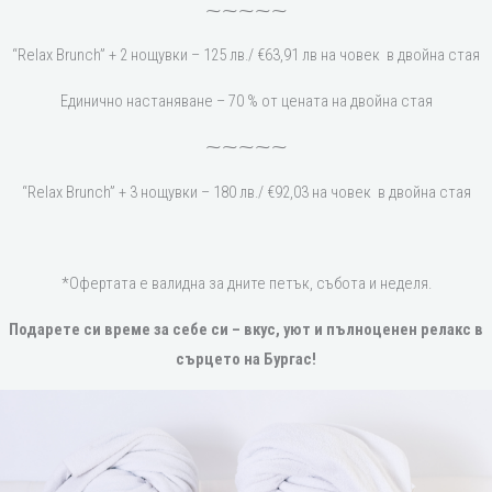
⁓⁓⁓⁓⁓
“Relax Brunch” + 2 нощувки – 125 лв./ €63,91 лв на човек в двойна стая
Единично настаняване – 70 % от цената на двойна стая
⁓⁓⁓⁓⁓
“Relax Brunch” + 3 нощувки – 180 лв./ €92,03 на човек в двойна стая
*Офертата е валидна за дните петък, събота и неделя.
Подарете си време за себе си – вкус, уют и пълноценен релакс в
сърцето на Бургас!